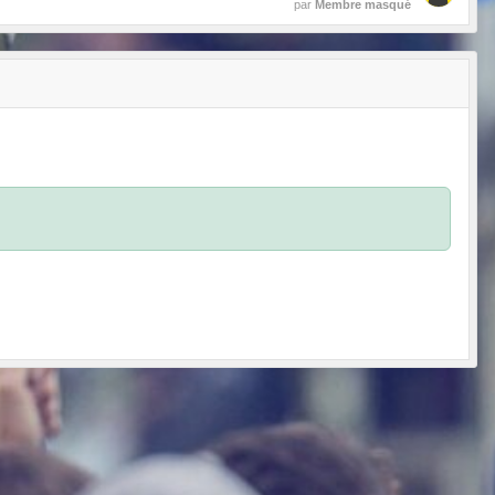
par
Membre masqué