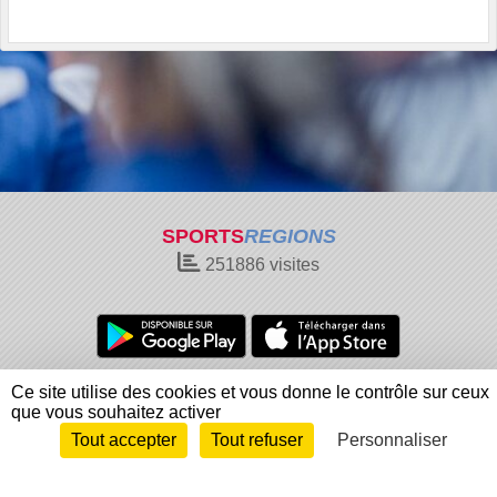
SPORTS
REGIONS
251886
visites
Charte cookies
Gestion des cookies
Ce site utilise des cookies et vous donne le contrôle sur ceux
que vous souhaitez activer
Informations légales
Signaler un contenu inapproprié
Tout accepter
Tout refuser
Personnaliser
Envie de participer ?
Connexion