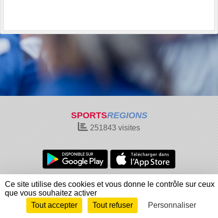
SPORTS
REGIONS
251843
visites
Charte cookies
Gestion des cookies
Ce site utilise des cookies et vous donne le contrôle sur ceux
Informations légales
Signaler un contenu inapproprié
que vous souhaitez activer
Tout accepter
Tout refuser
Personnaliser
Envie de participer ?
Connexion