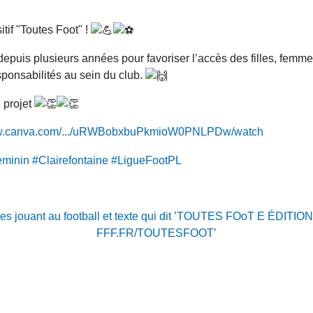
tif "Toutes Foot" !
 depuis plusieurs années pour favoriser l’accès des filles, femme
sponsabilités au sein du club.
 projet
ww.canva.com/.../uRWBobxbuPkmioW0PNLPDw/watch
eminin
#Clairefontaine
#LigueFootPL