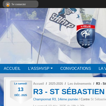
Panneau de gestion des cookies
Se connecter
ACCUEIL
L'ASSHVSP
CONVOCATIONS
LA 
Accueil
2025-2026
Les évènements
R3 - S
Le
samedi
13
R3 - ST SÉBASTIEN
DÉC.
2025
Championnat R3, 14ème journée
/ Contre
St Sébasti