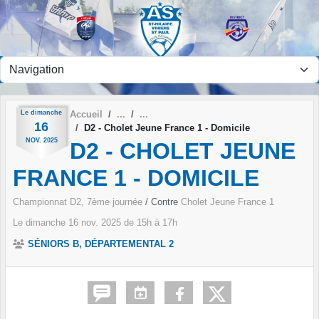
Panneau de gestion des cookies
Le
dimanche
Accueil
16
D2 - Cholet Jeune France 1 - Domicile
NOV.
2025
D2 - CHOLET JEUNE
FRANCE 1 - DOMICILE
Championnat D2, 7ème journée
/ Contre
Cholet Jeune France 1
Le
dimanche
16
nov.
2025
de 15h à 17h
SÉNIORS B, DÉPARTEMENTAL 2