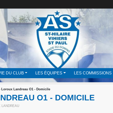
VIE DU CLUB
LES ÉQUIPES
LES COMMISSIONS
e Loroux Landreau O1 - Domicile
ANDREAU O1 - DOMICILE
X LANDREAU