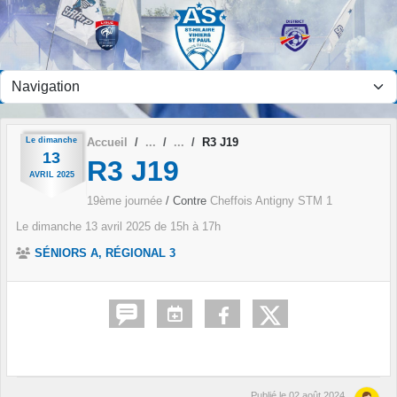
Panneau de gestion des cookies
Le
dimanche
Accueil
R3 J19
13
R3 J19
AVRIL
2025
19ème journée
/ Contre
Cheffois Antigny STM 1
Le
dimanche
13
avril
2025
de 15h à 17h
SÉNIORS A, RÉGIONAL 3
Publié le
02 août 2024