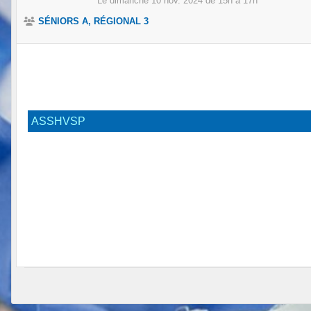
Le
dimanche
10
nov.
2024
de 15h à 17h
SÉNIORS A, RÉGIONAL 3
ASSHVSP