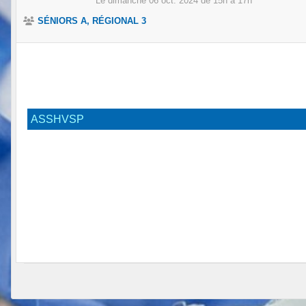
Le
dimanche
06
oct.
2024
de 15h à 17h
SÉNIORS A, RÉGIONAL 3
ASSHVSP