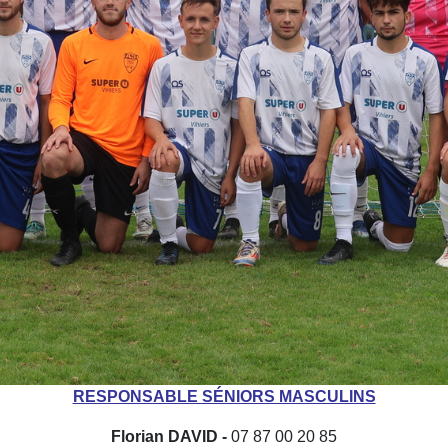
RESPONSABLE SÉNIORS MASCULINS
Florian DAVID -
07 87 00 20 85