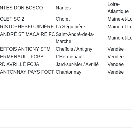
Loire-
NTES DON BOSCO
Nantes
Atlantique
OLET SO 2
Cholet
Maine-et-Lo
RISTOPHESEGUINIÈRE
La Séguinière
Maine-et-Lo
 ANDRÉ ST MACAIRE FC
Saint-André-de-la-
Maine-et-Lo
Marche
EFFOIS ANTIGNY STM
Cheffois / Antigny
Vendée
HERMENAULT FCPB
L’Hermenault
Vendée
RD AVRILLÉ FCJA
Jard-sur-Mer / Avrillé
Vendée
ANTONNAY PAYS FOOT
Chantonnay
Vendée