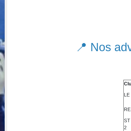
📍 Nos ad
Cl
LE
RE
ST
2