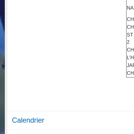
NA
CH
CH
ST
2
CH
L’
JA
CH
Calendrier