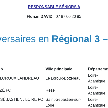
RESPONSABLE SÉNIORS A
Florian DAVID -
07 87 00 20 85
versaires en
Régional 3 
ub
Ville principale
Départeme
Loire-
 LOROUX LANDREAU
Le Loroux-Bottereau
Atlantique
Loire-
ZÉ FC
Rezé
Atlantique
 SÉBASTIEN / LOIRE FC
Saint-Sébastien-sur-
Loire-
Loire
Atlantique